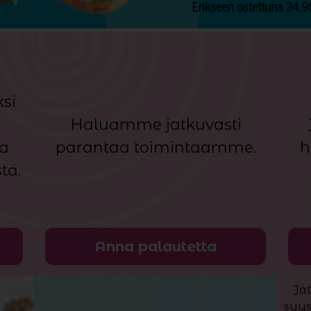
si
n
Haluamme jatkuvasti
ja
parantaa toimintaamme.
h
ta.
Anna palautetta
Jä
syys