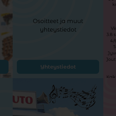
k
Osoitteet ja muut
Vi
yhteystiedot
3.8 
4/6
T
Jyv
Jout
Yhteystiedot
Kaik