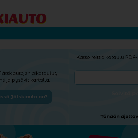
Katso reittiaikataulu PD
Jätskiautojen aikataulut,
inti ja pysäkit kartalla.
Selvitä p
ssä Jätskiauto on?
Tänään ajettava