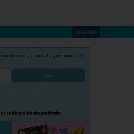
VALIKKO
F-muodossa syöttämällä postinumero
ostinumerosi tästä
t reitit paikkakunnittain