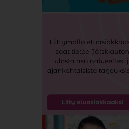
Liittymällä etuasiakkaak
saat tietoa Jätskiauto
tulosta asuinalueellesi 
ajankohtaisista tarjouksis
Liity etuasiakkaaksi