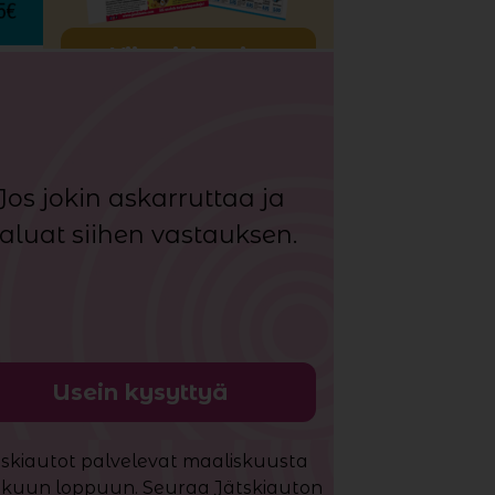
Viimeisin esite
Jos jokin askarruttaa ja
aluat siihen vastauksen.
Usein kysyttyä
tskiautot palvelevat maaliskuusta
kuun loppuun. Seuraa Jätskiauton