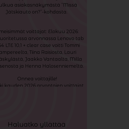
ulkua asiakasnäkymästä ”Missä
Jätskiauto on?”-kohdasta.
imeisimmät voittajat: Elokuu 2026:
suoritetussa arvonnassa Lenovo tab
4 LTE 10,1 + clear case voitti Tommi
ampereelta, Tiina Raisiosta, Lauri
äskylästä, Jaakko Vantaalta, Milla
senosta ja Henna Halosenniemeltä.
Onnea voittajille!
ki kauden 2026 arvontojen voittajat
löydätte
täältä
Haluatko yllättää