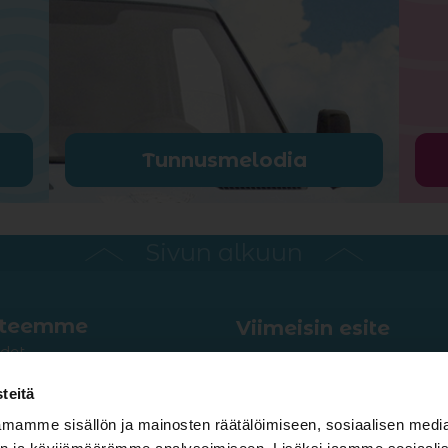
Tunnusmelodia
Sivun alkuun
tteemme
Viimeisin esite
det
Usein kysyttyä
ja pikarit
Tunnusmelodia
teitä
ijäätelöt ja kakut
mamme sisällön ja mainosten räätälöimiseen, sosiaalisen medi
Anna palautetta
ukset