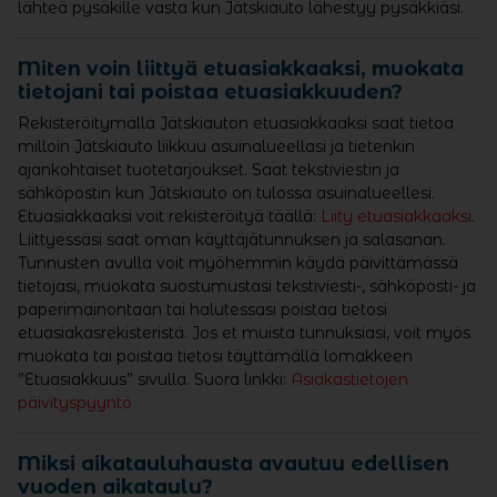
lähteä pysäkille vasta kun Jätskiauto lähestyy pysäkkiäsi.
Miten voin liittyä etuasiakkaaksi, muokata
tietojani tai poistaa etuasiakkuuden?
Rekisteröitymällä Jätskiauton etuasiakkaaksi saat tietoa
milloin Jätskiauto liikkuu asuinalueellasi ja tietenkin
ajankohtaiset tuotetarjoukset. Saat tekstiviestin ja
sähköpostin kun Jätskiauto on tulossa asuinalueellesi.
Etuasiakkaaksi voit rekisteröityä täällä:
Liity etuasiakkaaksi
.
Liittyessäsi saat oman käyttäjätunnuksen ja salasanan.
Tunnusten avulla voit myöhemmin käydä päivittämässä
tietojasi, muokata suostumustasi tekstiviesti-, sähköposti- ja
paperimainontaan tai halutessasi poistaa tietosi
etuasiakasrekisteristä. Jos et muista tunnuksiasi, voit myös
muokata tai poistaa tietosi täyttämällä lomakkeen
”Etuasiakkuus” sivulla. Suora linkki:
Asiakastietojen
päivityspyyntö
Miksi aikatauluhausta avautuu edellisen
vuoden aikataulu?