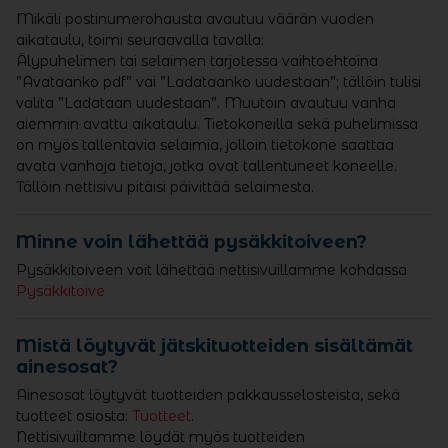
Mikäli postinumerohausta avautuu väärän vuoden
aikataulu, toimi seuraavalla tavalla:
Älypuhelimen tai selaimen tarjotessa vaihtoehtoina
”Avataanko pdf” vai ”Ladataanko uudestaan”; tällöin tulisi
valita ”Ladataan uudestaan”. Muutoin avautuu vanha
aiemmin avattu aikataulu. Tietokoneilla sekä puhelimissa
on myös tallentavia selaimia, jolloin tietokone saattaa
avata vanhoja tietoja, jotka ovat tallentuneet koneelle.
Tällöin nettisivu pitäisi päivittää selaimesta.
Minne voin lähettää pysäkkitoiveen?
Pysäkkitoiveen voit lähettää nettisivuillamme kohdassa
Pysäkkitoive
Mistä löytyvät jätskituotteiden sisältämät
ainesosat?
Ainesosat löytyvät tuotteiden pakkausselosteista, sekä
tuotteet osiosta:
Tuotteet
.
Nettisivuiltamme löydät myös tuotteiden