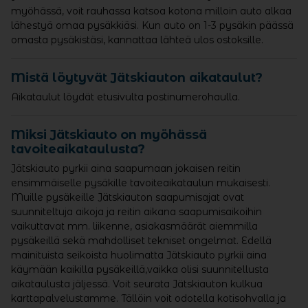
myöhässä, voit rauhassa katsoa kotona milloin auto alkaa
lähestyä omaa pysäkkiäsi. Kun auto on 1-3 pysäkin päässä
omasta pysäkistäsi, kannattaa lähteä ulos ostoksille.
Mistä löytyvät Jätskiauton aikataulut?
Aikataulut löydät etusivulta postinumerohaulla.
Miksi Jätskiauto on myöhässä
tavoiteaikataulusta?
Jätskiauto pyrkii aina saapumaan jokaisen reitin
ensimmäiselle pysäkille tavoiteaikataulun mukaisesti.
Muille pysäkeille Jätskiauton saapumisajat ovat
suunniteltuja aikoja ja reitin aikana saapumisaikoihin
vaikuttavat mm. liikenne, asiakasmäärät aiemmilla
pysäkeillä sekä mahdolliset tekniset ongelmat. Edellä
mainituista seikoista huolimatta Jätskiauto pyrkii aina
käymään kaikilla pysäkeillä,vaikka olisi suunnitellusta
aikataulusta jäljessä. Voit seurata Jätskiauton kulkua
karttapalvelustamme. Tällöin voit odotella kotisohvalla ja