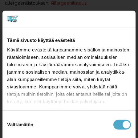
allergeenilistauksen:
Allergeenilistaus
.
Ovatko Jätskiauton tuotteet pastöroituja?
Jäätelöissä käytetty maito ja kerma on pastöroitu.
Tämä sivusto käyttää evästeitä
Mitkä maksuvälineet käyvät Jätskiautolla?
Käytämme evästeitä tarjoamamme sisällön ja mainosten
Käteinen, pankki- ja luottokortit (Visa Electron, Visa ja
räätälöimiseen, sosiaalisen median ominaisuuksien
Mastercard) sekä lahjakortti. Voit maksaa myös
tukemiseen ja kävijämäärämme analysoimiseen. Lisäksi
lähimaksulla.
jaamme sosiaalisen median, mainosalan ja analytiikka-
alan kumppaneillemme tietoja siitä, miten käytät
Miksi pankkikorttiostossa ja kuitissa
sivustoamme. Kumppanimme voivat yhdistää näitä
yrityksen nimi on muu kuin Jätskiauto?
tietoja muihin tietoihin, joita olet antanut heille tai joita on
Suomen Jätskiauto Oy:n myyntitoiminnasta vastaavat
kerätty, kun olet käyttänyt heidän palvelujaan.
paikalliset franchising-yrittäjät ja tämän vuoksi jokaisen
alueen ostokuitissa lukee kyseisen yrityksen nimi.
Suostumuksen
Välttämätön
valinta
Myydäänkö Jätskiautolle lahjakortteja?
Jätskiautolle voit ostaa lahjakortteja