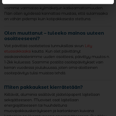
Jätskiautoissa on noin -35-40 asteiset pakkaset, jotta
voimme varmistaa kylmäketjun katkeamattomuuden.
Näin ollen syödessä kannattaa muistaa, että sulamisaika
on vähän pidempi kuin kotipakkasesta otettuna.
Olen muuttanut – tuleeko mainos uuteen
osoitteeseeni?
Voit päivittää osoitetietosi tunnuksillasi sivun
Liity
etuasiakkaaksi
kautta. Kun olet päivittänyt
asiakasrekisteriimme uuden osoitteesi, päivittyy muutos n.
1-2kk kuluessa. Saamme postilta osoitepäivitykset vain
kerran vuodessa joulukuussa, joten oma-aloitteinen
osoitepäivitys tulisi muistaa tehdä.
Miten pakkaukset kierrätetään?
Kiiltävät, alumiinia sisältävät jäätelöpaperit lajitellaan
sekajätteeseen. Muoviset osat lajitellaan
energiajätteeseen tai huuhdeltuna
muovipakkauskeräykseen ja kartonkinen kuivana