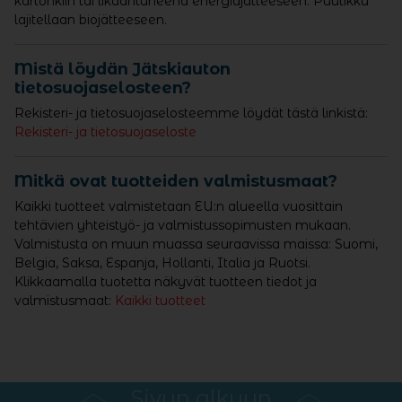
kartonkiin tai likaantuneena energiajätteeseen. Puutikku
lajitellaan biojätteeseen.
Mistä löydän Jätskiauton
tietosuojaselosteen?
Rekisteri- ja tietosuojaselosteemme löydät tästä linkistä:
Rekisteri- ja tietosuojaseloste
Mitkä ovat tuotteiden valmistusmaat?
Kaikki tuotteet valmistetaan EU:n alueella vuosittain
tehtävien yhteistyö- ja valmistussopimusten mukaan.
Valmistusta on muun muassa seuraavissa maissa: Suomi,
Belgia, Saksa, Espanja, Hollanti, Italia ja Ruotsi.
Klikkaamalla tuotetta näkyvät tuotteen tiedot ja
valmistusmaat:
Kaikki tuotteet
Sivun alkuun