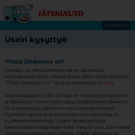
Siirry sisältöön
VALIKKO
Usein kysyttyä
Missä Jätskiauto on?
Kartalta voit nähdä liikkeellä olevat Jätskiautot
reaaliaikaisesti niiden ollessa ajossa. Katso etusivulta kohta
”Missä Jätskiauto on?” tai avaa karttanäkymä
tästä
.
Jätskiautopysäkit (n.60 000 kpl) on merkitty karttapohjaan
ja Jätskiauton eteneminen näkyy reaaliaikaisesti liikkeenä
ko. karttapohjalla (silloin kun autot ovat liikenteessä).
Pysäkkien ajopäivät ja suunnitellut kellonajat näkyvät
pysäkkejä klikkaamalla. Lisäksi Jätskiautologoa
klikkaamalla karttapohjalle tulee näkyviin viiva, josta näkee
Jätskiauton liikkeet reitin varrelta. Mikäli Jätskiauto on