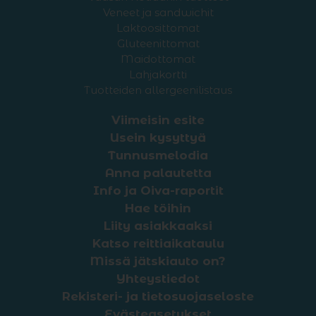
Veneet ja sandwichit
Laktoosittomat
Gluteenittomat
Maidottomat
Lahjakortti
Tuotteiden allergeenilistaus
Viimeisin esite
Usein kysyttyä
Tunnusmelodia
Anna palautetta
Info ja Oiva-raportit
Hae töihin
Liity asiakkaaksi
Katso reittiaikataulu
Missä jätskiauto on?
Yhteystiedot
Rekisteri- ja tietosuojaseloste
Evästeasetukset