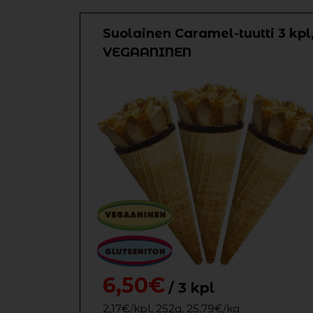
Suolainen Caramel-tuutti 3 kpl
VEGAANINEN
6,50€
/ 3 kpl
2,17€/kpl, 252g, 25,79€/kg