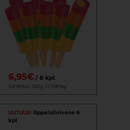
6,95€
/ 8 kpl
0,87€/kpl, 320g, 21,72€/kg
UUTUUS!
Appelsiinivene 6
kpl