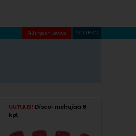
VALIKKO
Allergeenilistaus
UUTUUS!
Disco- mehujää 8
kpl