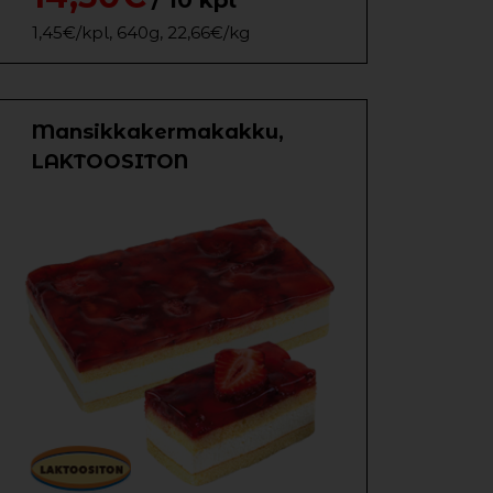
/ 10 kpl
1,45€/kpl, 640g, 22,66€/kg
Mansikkakermakakku,
LAKTOOSITON