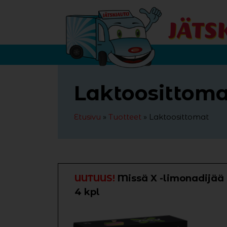
Siirry sisältöön
Laktoosittoma
Etusivu
»
Tuotteet
»
Laktoosittomat
UUTUUS!
Missä X -limonadijää
4 kpl