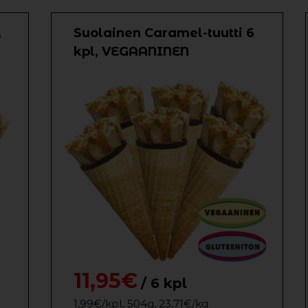
,
Suolainen Caramel-tuutti 6
kpl, VEGAANINEN
11,95€
/ 6 kpl
1,99€/kpl, 504g, 23,71€/kg