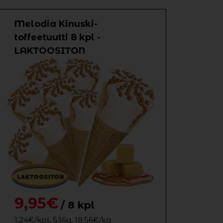
Melodia Kinuski-
toffeetuutti 8 kpl -
LAKTOOSITON
9,95€
/ 8 kpl
1,24€/kpl, 536g, 18,56€/kg