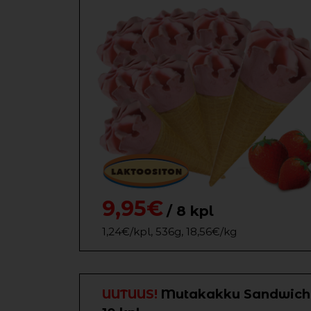
9,95€
/ 8 kpl
1,24€/kpl, 536g, 18,56€/kg
UUTUUS!
Mutakakku Sandwich