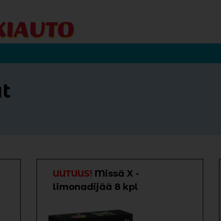
t
UUTUUS!
Missä X -
limonadijää 8 kpl