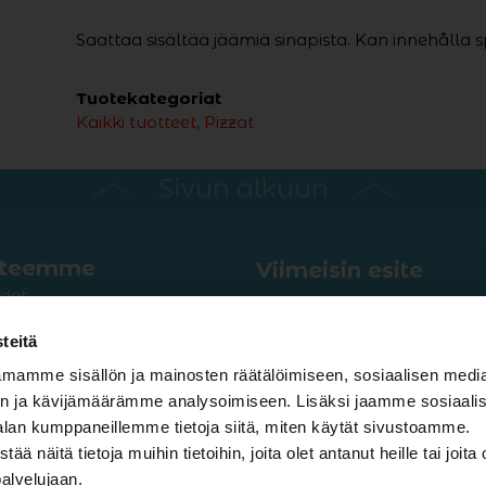
Saattaa sisältää jäämiä sinapista. Kan innehålla 
Tuotekategoriat
Kaikki tuotteet
Pizzat
Sivun alkuun
tteemme
Viimeisin esite
det
Usein kysyttyä
ja pikarit
Tunnusmelodia
teitä
ijäätelöt ja kakut
mamme sisällön ja mainosten räätälöimiseen, sosiaalisen medi
Anna palautetta
ukset
n ja kävijämäärämme analysoimiseen. Lisäksi jaamme sosiaali
Info ja Oiva-raporti
alan kumppaneillemme tietoja siitä, miten käytät sivustoamme.
 Kotiuunin tuotteet
Hae töihin
näitä tietoja muihin tietoihin, joita olet antanut heille tai joita 
 ja sandwichit
palvelujaan.