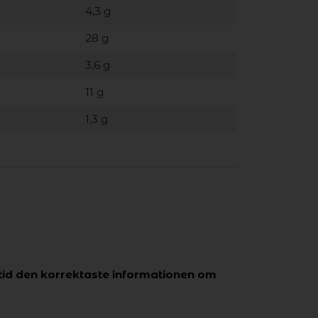
4,3 g
28 g
3,6 g
11 g
1,3 g
tid den korrektaste informationen om