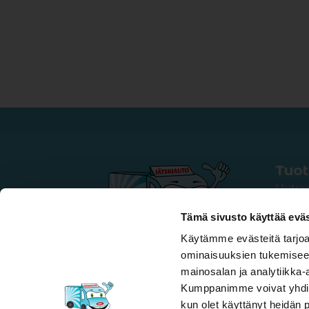
Tuo
Uutuu
Tuutit 
Tämä sivusto käyttää eväs
Puikot
Pakett
Käytämme evästeitä tarjoa
Sekoit
ominaisuuksien tukemisee
Pizzat
mainosalan ja analytiikka-
Vaasan
Kumppanimme voivat yhdistää 
Veneet
kun olet käyttänyt heidän 