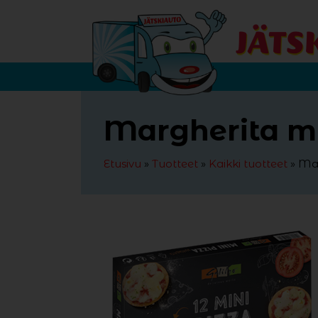
Siirry sisältöön
Margherita mi
Etusivu
»
Tuotteet
»
Kaikki tuotteet
»
Mar