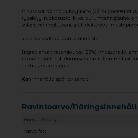
Ainesosat: Vehnäjauho, juusto (23 %) (mozzarella,
rypsiöljy, ruokasuola, hiiva, durumvehnäjauho, o
sokeri, vehnägluteeni, yrtit, dekstroosi, mustapippu
Saattaa sisältää jäämiä sinapista.
Ingredienser: vetemjöl, ost (23%) (mozzarella, em
rapsolja, salt, jäst, durumvetegryn, kornmaltextrak
dextros, svartpeppar.
Kan innehålla spår av senap.
Ravintoarvo/Näringsinnehåll
energia/energi
rasva/fett