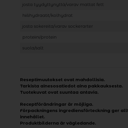
josta tyydyttynyttä/varav mattat fett
hiilihydraatit/kolhydrat
josta sokereita/varav sockerarter
proteiini/protein
suola/salt
Reseptimuutokset ovat mahdollisia.
Tarkista ainesosatiedot aina pakkauksesta.
Tuotekuvat ovat suuntaa antavia.
Receptförändringar är möjliga.
Förpackningens ingrediensförteckning ger all
innehållet.
Produktbilderna är vägledande.