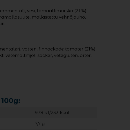
 emmental), vesi, tomaattimurska (21 %),
hramallasuute, mallastettu vehnäjauho,
ri.
mentaler), vatten, finhackade tomater (21%),
t, vetemaltmjöl, socker, vetegluten, örter,
 100g:
978 kJ/233 kcal
7,7 g