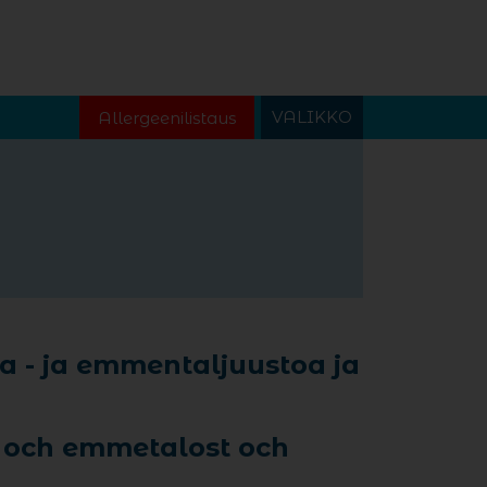
VALIKKO
Allergeenilistaus
la - ja emmentaljuustoa ja
 och emmetalost och